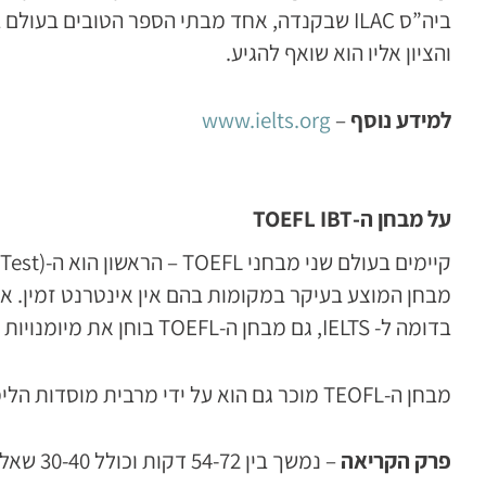
והציון אליו הוא שואף להגיע.
למידע נוסף
–
www.ielts.org
על מבחן ה-
TOEFL IBT
מבחן המוצע בעיקר במקומות בהם אין אינטרנט זמין. אנו נתייחס למבחן ה-IBT, 
בדומה ל- IELTS, גם מבחן ה-TOEFL בוחן את מיומנויות הסטודנט בהבנת הנשמע, קריאה, כתיבה ודיבור בשפה האנגלית.
מבחן ה-TEOFL מוכר גם הוא על ידי מרבית מוסדות הלימוד בעולם. ניתן להיבחן במבחן זה מהבית, דרך המחשב האישי. משך המבחן כ-שלוש וחצי שעות.
פרק הקריאה
– נמשך בין 54-72 דקות וכולל 30-40 שאלות. פרק זה כולל 3-4 מקטעי קריאה, כל אחד בן כ-700 מילים. התכנים נלקחים בעיקר מטקסטים אקדמיים.