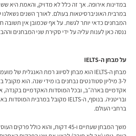
במדינות אירופה. אך זה כלל לא מדויק, והאמת היא שש
במרבית האוניברסיטאות בעולם. לאורך השנים נשאלנו שו
המבחנים כדאי יותר לגשת. על אף שכמובן אין תשובה ח
ננסה כאן לענות עליה על ידי סקירת שני המבחנים וההב
על מבחן ה-
IELTS
מבחן ה-IELTS הוא מבחן לסיווג רמת האנגלית של 
אקדמיים בארה״ב, ובכל המוסדות האקדמיים בקנדה, אוס
ובריטניה. בנוסף, ה-IELTS מקובל במרבית ה
ברחבי העולם.
משך המבחן שעתיים ו-45 דקות, והו
היום. ניתן (אך לא חובה) לבצע את שני הפרקים האחרי