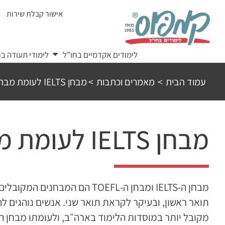
Ski
אישור קבלת שירות
t
conten
לימודים אקדמיים בחו”ל
לימודי תעודה בח
עמוד הבית
>
מאמרים וכתבות
>
מבחן IELTS לעומת מבחן TOEFL – מה עדיף?
מבחן IELTS לעומת מבחן TOEFL – מה עדיף?
מבחן ה-IELTS ומבחן ה-TOEFL הם המבחנים המקובלים ברוב העולם לבדיקת רמת האנגלית של סטודנט לקראת
תואר ראשון, ובעיקר לקראת תואר שני. אנשים נוהגים לה