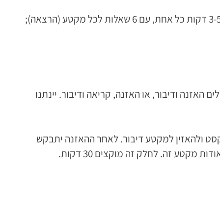
– נמשך 41-57 דקות וכולל 28-39 שאלות. בפרק זה שני נושאים – האחד כולל 3-4 הרצאות בנות 3-5 דקות כל אחת, עם 6 שאלות לכל מקטע (הרצאה);
דקות וכולל ארבע משימות. המשימה הראשונה היא מונולוג חופשי של הנבחן. חלקים 2-4 כוללים האזנה ודיבור, או האזנה, קריאה ודיבור. יינתנו
ת 20 דקות, ובה נדרש הנבחן לקרוא טקסט ולהאזין למקטע דיבור. לאחר ההאזנה יתבקש
קטע זה. לחלק זה מוקצים 30 דקות.