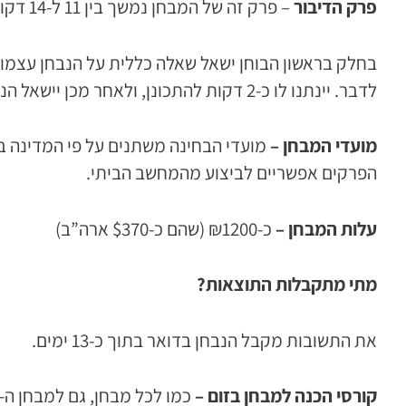
פרק הדיבור
– פרק זה של המבחן נמשך בין 11 ל-14 דקות, ומטרתו לבחון את יכולת הנבחן להתבטא בעל פה. הוא מתבצע על ידי הקלטה. הפרק מורכב מ- 3 חלקים:
לדבר. יינתנו לו כ-2 דקות להתכונן, ולאחר מכן יישאל הנבחן 2 שאלות בנושא. בחלק השלישי יישאל הנבחן שאלות נוספות על הכרטיסייה שניתנה לו.
מועדי המבחן –
מועדי הבחינה משתנים על פי המדינה ב
הפרקים אפשריים לביצוע מהמחשב הביתי.
עלות המבחן –
כ-₪1200 (שהם כ-$370 ארה”ב)
מתי מתקבלות התוצאות?
את התשובות מקבל הנבחן בדואר בתוך כ-13 ימים.
קורסי הכנה למבחן בזום –