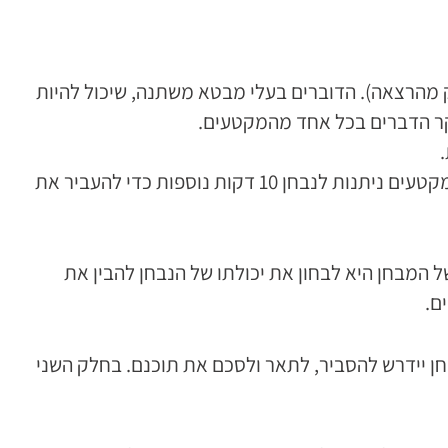
חלק מהרצאה). הדוברים בעלי מבטא משתנה, שיכול להיות
עיקר הדברים בכל אחד מהמקטעים.
ההקלטות מושמעות פעם אחת בלבד, ואת התשובות כותבים הנבחנים תוך כדי ההשמעה. בתום ההשמעה של כלל המקטעים ניתנות לנבחן 10 דקות נוספות כדי להעביר את
דקות ויש לענות בו על 40 שאלות. מטרת פרק זה של המבחן היא לבחון את יכולתו של הנבחן להבין את
ם.
רמה, והנבחן יידרש להסביר, לתאר ולסכם את תוכנם. בחלק השני