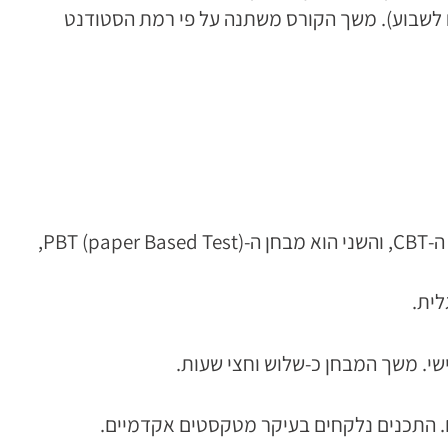
ביה”ס ILAC שבקנדה, אחד מבתי הספר הטובים בעולם בעלויות מהזולות בעולם (כ-$100 קנדי לשבוע, שהם כ-₪250 לשבוע). משך הקורס משתנה על פי רמת הסטודנט
קיימים בעולם שני מבחני TOEFL – הראשון הוא ה-IBT (Internet-based Test), שבשנים האחרונות החליף את מבחן ה-CBT, והשני הוא מבחן ה-PBT (paper Based Test),