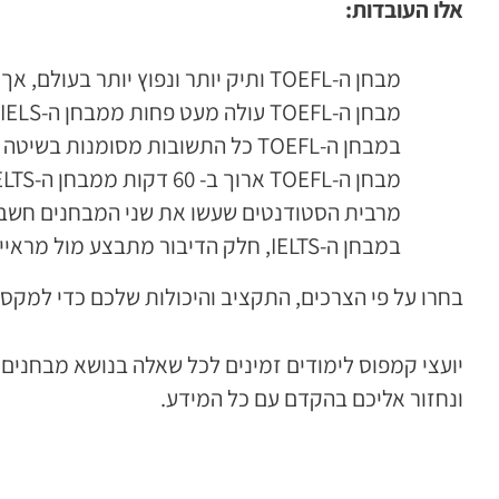
אלו העובדות:
מבחן ה-TOEFL ותיק יותר ונפוץ יותר בעולם, אך מבחן ה-IELTS מוכר במעל ל-3300 מוסדות אקדמיים בארה”ב (מעוז מבחן ה- TOEFL).
מבחן ה-TOEFL עולה מעט פחות ממבחן ה-IELS.
במבחן ה-TOEFL כל התשובות מסומנות בשיטה האמריקאית, לעומת מבחן ה-IELTS שיש בו חלקים קטנים של תשובות כתובות.
מבחן ה-TOEFL ארוך ב- 60 דקות ממבחן ה-IELTS.
מרבית הסטודנטים שעשו את שני המבחנים חשבו שמבחן ה-TOEFL קשה יותר, וכן שחלק הקריאה במבחן
במבחן ה-IELTS, חלק הדיבור מתבצע מול מראיין אנושי, ובמבחן ה-TOEFL הוא מתבצע מול מחשב.
בחרו על פי הצרכים, התקציב והיכולות שלכם כדי למקס
יועצי קמפוס לימודים זמינים לכל שאלה בנושא מבחנים א
ונחזור אליכם בהקדם עם כל המידע.