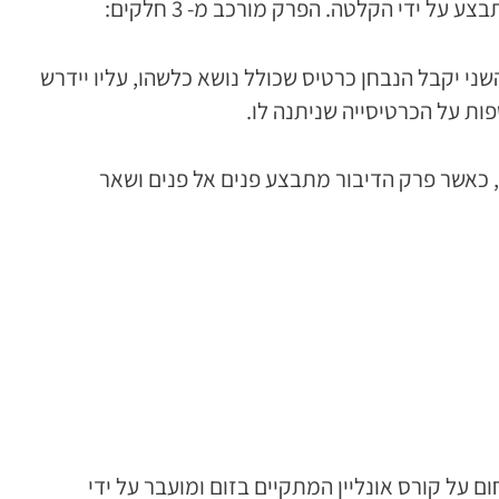
ת על הנבחן עצמו, עבודתו, משפחתו וכד’. לחלק זה מוקדשות 5 דקות. בחלק השני יקבל הנבחן כרטיס שכולל נושא כלשהו, עליו יידרש
 כאשר פרק הדיבור מתבצע פנים אל פנים ושאר
ודים ממליצה בחום על קורס אונליין המתקיים בזום ומועבר על ידי