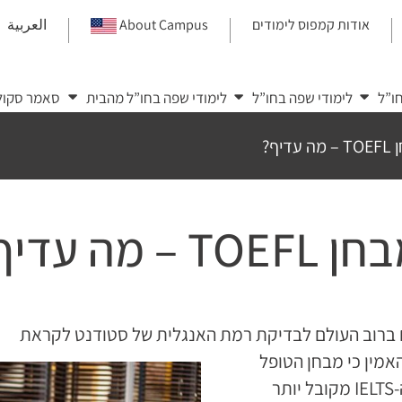
אודות קמפוס לימודים
About Campus
العربية
|
|
|
ו”ל
לימודי שפה בחו”ל
לימודי שפה בחו”ל מהבית
סאמר סקול
אמין כי מבחן הטופל
מקובל יותר במוסדות הלימוד בארה״ב, ולעומתו מבחן ה-IELTS מקובל יותר