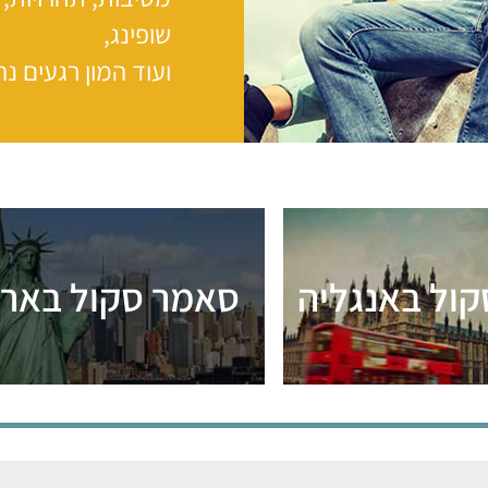
שופינג,
ועוד המון רגעים נ
ול באנגליה
סאמר סקול באר