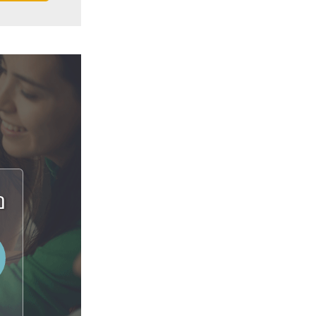
גיא אשל | סקוטלנד
נ
אנחנו מנסים לשמור על קשר
למרות שכל אחד מגיע ממקום
אחר בארץ (צפון,דרום,מרכז, ים
המלח) ואפילו יש לנו קבוצת
צ'אט באינסטגרם עם איטלקים