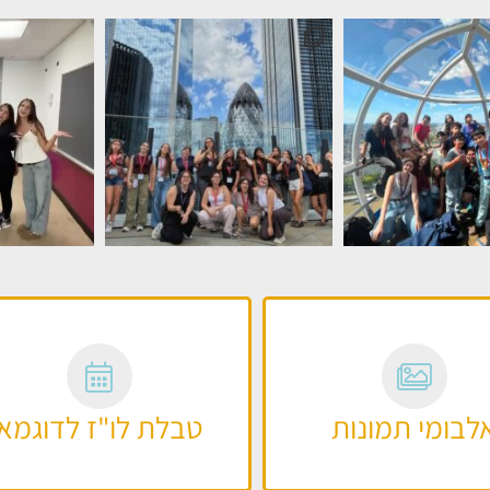
✨🫶🏼🇺🇸 #summerschool #newyork #fri
אחרי שבועיים חלומיים בלוס אנג׳
לבומי תמונות
טבלת לו"ז לדוגמא