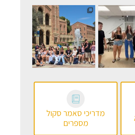
לס ולאס ווגאס, קשה ל
מדריכי סאמר סקול
מספרים