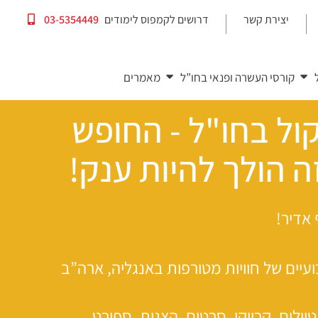
יצירת קשר
דרושים לקמפוס לימודים
03-5354449
קורסי העשרה ופנאי בחו”ל
מאמרים
ל בחו"ל - החופש
ה הולך להיות ענק!
 אדיר!
יים של חוויות מטורפות באנגליה, ארה”ב
יולים, קריוקי, סרטים, הצגות, ספורט,