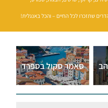
הדרים שתזכרו לכל החיים – והכל באנגלית!
הב
סאמר סקול בספרד