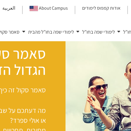
אודות קמפוס לימודים
About Campus
العربية
ו”ל
לימודי שפה בחו”ל
לימודי שפה בחו”ל מהבית
סאמר סקול
סאמר סקו
הגדול הז
סאמר סקול זה כיף
מה דעתכם על שבוע
או אולי ספרד?
מסיבות, תחרויות, ט