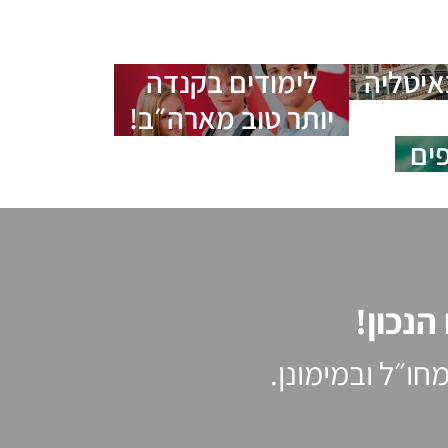
איטליה
לימודים בקנדה
יותר טוב מארה״ב!
פים
נכון!
ו״ל ובמימונן.