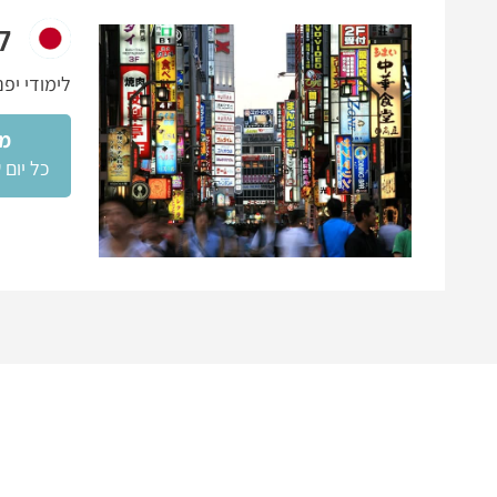
ל
לימודי יפ
מו
כל יום 