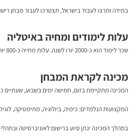
במידה ותרצו לעבוד בישראל, תצטרכו לעבור מבחן רישו
עלות לימודים ומחיה באיטליה
שכר לימוד הוא כ-2000 יורו לשנה. עלות מחייה כ-800 יורו לחודש. ניתן להגיש בקשה למלגות מחייה. פרטים אצל קמפוס.
מכינה לקראת המבחן
המכינה מתקיימת בזום, חמישה ימים בשבוע, שעתיים כל מפגש בשעות הערב למשך 4 חודשים. המכינה מתקיימת 
המקצועות הנלמדים: כימיה, ביולוגיה, מתימטיקה, לוגיק
במהלך המכינה ינתן סיוע ברישום לאוניברסיטה ובתהליך הוצאת ויז