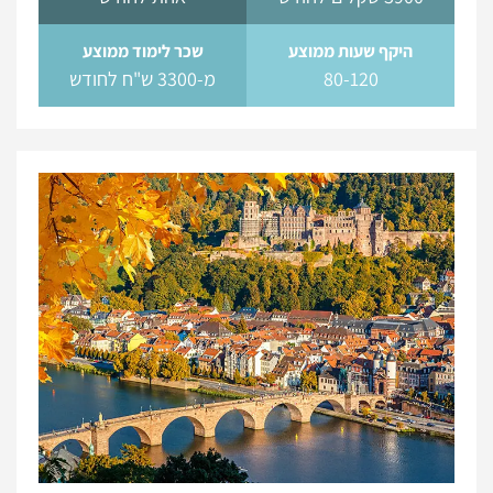
היקף שעות ממוצע
שכר לימוד ממוצע
80-120
מ-3300 ש"ח לחודש