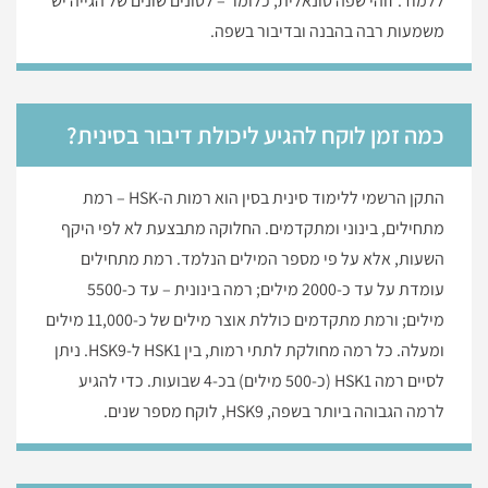
ללמוד. זוהי שפה טונאלית, כלומר – לטונים שונים של הגייה יש
משמעות רבה בהבנה ובדיבור בשפה.
כמה זמן לוקח להגיע ליכולת דיבור בסינית?
התקן הרשמי ללימוד סינית בסין הוא רמות ה-HSK – רמת
מתחילים, בינוני ומתקדמים. החלוקה מתבצעת לא לפי היקף
השעות, אלא על פי מספר המילים הנלמד. רמת מתחילים
עומדת על עד כ-2000 מילים; רמה בינונית – עד כ-5500
מילים; ורמת מתקדמים כוללת אוצר מילים של כ-11,000 מילים
ומעלה. כל רמה מחולקת לתתי רמות, בין HSK1 ל-HSK9. ניתן
לסיים רמה HSK1 (כ-500 מילים) בכ-4 שבועות. כדי להגיע
לרמה הגבוהה ביותר בשפה, HSK9, לוקח מספר שנים.