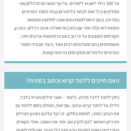
עד 300 דולר לשבוע לימודים. על אף הפערים הגדולים,אנו
ממליצים בכל זאת לבחור בלימודים בבתי הספר הפרטיים
במדינה, בהם היחס לסטודנטים שונה לחלוטין ומאפשר
התמודדות קלה יותר עם התרבות שאליה איננו רגילים. כמו כן,
הקורסים המוצעים על פי רוב באוניברסיטאות ארוכים יותר,
ומשתתפים בהם סטודנטים רבים מאד, בעוד שבבתי הספר
הפרטיים הלימודים מתקיימים בכיתות קטנות.
האם חייבים ללמוד קרוא וכתוב בסינית?
ניתן ללמוד לדבר סינית, כלומר – אוצר מילים והגייה בלבד,
ולדלג על לימוד קרוא וכתוב. עם זאת, מומלץ בחום ללמוד גם
את הכתב הסיני, לפחות בחלקו. זה יקל עליכם בשינון המילים
וזכירתן ויאפשר לכם להבין טוב יותר את השפה. אחד הקשיים
המרכזיים בשפה הסינית נובע מהבדלי הגייה, שיכולים לשנות