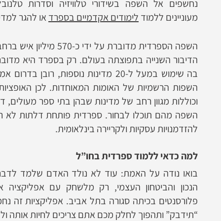
נחשפים אל השפה בשידורי טלוויזיה וסדרות טלנוב
מעוניינים ללמוד
לימודים אקדמיים בספרד
או להגר למדי
השפה הספרדית מדוברת על ידי
בה שימוש במעל ל-20 מדינות נוספות, רובן
השפות הרשמיות של האומות המאוחדות. לכן האופציו
וכוללות מגוון רחב של מדינות שבהן בתי ספר מעולים, ד
השפה מהם תוכלו לבחור. ספרדית פותחת דלתות לא רק
להזדמנויות עסקיות ולקריירה בינלאומית.
למה כדאי ללמוד ספרדית בחו”ל
בואו נודה על האמת: עוד לא נולד האדם שלמד לדבר 
הנכון והביטחון העצמי, רק מלשחק עם אפליקציה א
פלורסנטים בכיתה סגורה בתל אביב. אפליקציות זה נ
“תידבק” ותהפוך לחלק מכם אתם צריכים לחיות אותה ולנ