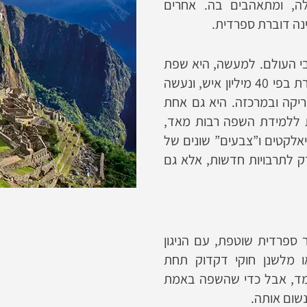
לה, ומתאהבים בה. אחרים
נה דוברת ספרדית.
 כ-570 מיליון איש ברחבי העולם. למעשה, היא שפת
הדיבור השנייה בתפוצתה בעולם. רק בספרד היא מדוברת בפי 40 מיליון איש, ונעשה
 בדרום אמריקה ובמרכזה. היא גם אחת
ת ללמידת השפה רבות מאד,
יאלקטים ו”צבעים” שונים של
 לתרבויות חדשות, אלא גם
ספרדית שוטפת, עם הניגון
ו מלשנן חוקי דקדוק תחת
חמד, אבל כדי שהשפה באמת
שום אותה.