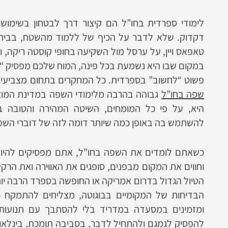
לימודי ספרדית בחו”ל הם קיצור דרך לבטחון בשימוש 
דקדוק. שלא לדבר על הכיף של ללמוד מהשטח, בבית 
טאפאס ויין, על ערסל מול השקיעה בחופי קוסטה ריקה, 
במקום שבו היא נשמעת בכל פינה, המוח שלכם מפסיק “
פשוט “לחשוב” בספרדית. כל המחקרים בתחום מצביעים
שפה בחו”ל
גבוהה בהרבה מלימודי השפה במדינת המו
היא, על פי כל המומחים, השיטה המהירה והטובה בי
להשתמש בה באופן כמה שיותר דומה לזה של דוברי השפ
כשאתם לומדים את השפה בחו”ל, אתם מפסיקים להיות
וחווים את המקום מבפנים, סופגים את האווירה ואת הרק
הטיול הגדול בדרום אמריקה או החופשה בספרד הרבה יו
הבדיחות של המקומיים בבוגוטה, מצליחים להתמקח כ
ומזמינים במסעדה במדריד בלי להסתבך עם תנועות י
להפסיק לגמגם ולהתחיל לדבר, בסביבה תומכת, בינלאו