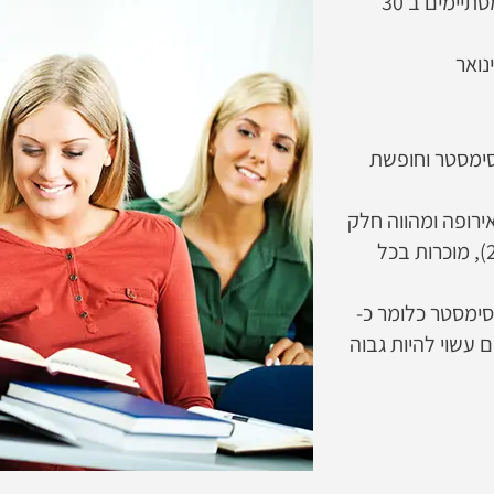
לימודים לתואר ראשון באוסטריה מתחילים ב 1 באוקטובר ומסתיימים ב 30
סימסטר וחופשת
רופה ומהווה חלק
ממדינות השוק האירופי ומדינות ה OECD (מאז ה 29.9.1961), מוכרות בכל
ראשון באוסטריה עומד על כ- 730 יורו לסימסטר כלומר כ-
ם עשוי להיות גבוה