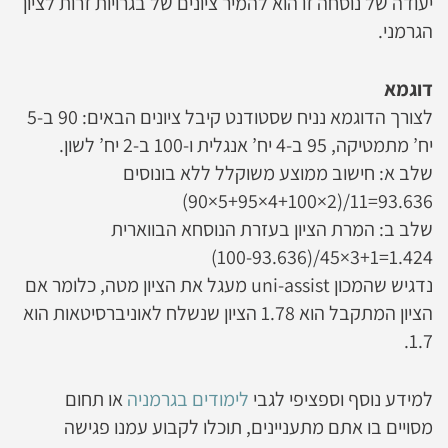
יעודה של נוסחה זו הוא להמיר ציונים של בגרויות זרות לציון
הגרמני.
דוגמא
לצורך הדוגמא נניח שסטודנט קיבל ציונים הבאים: 90 ב-5
יח’ מתמטיקה, 95 ב-4 יח’ אנגלית ו-100 ב-2 יח’ לשון.
שלב א: חישוב ממוצע משוקלל ללא בונוסים
(90×5+95×4+100×2)/11=93.636
שלב ב: המרת הציון בעזרת הנוסחא הבווארית
(100-93.636)/45×3+1=1.424
נדגיש שהמכון uni-assist מעגל את הציון מטה, כלומר אם
הציון המתקבל הוא 1.78 הציון שנשלח לאוניברסיטאות הוא
1.7.
למידע נוסף וספציפי לגבי
לימודים בגרמניה
או תחום
מסויים בו אתם מתעניינים, תוכלו לקבוע עמנו פגישה