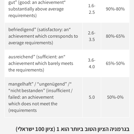
“gut” (good: an achievement
1.6-
substantially above average
80%-90%
2.5
requirements)
“befriedigend” (satisfactory: an
2.6-
achievement which corresponds to
65%-80%
3.5
average requirements)
“ausreichend” (sufficient: an
3.6-
achievement which barely meets
50%-65%
4.0
the requirements)
“mangelhaft” / “ungenügend” /
“nicht bestanden” (insufficient /
failed: an achievement
5.0
0%-50%
which does not meet the
requirements)
בגרמניה הציון הטוב ביותר הוא 1 (ציון 100 ישראלי)