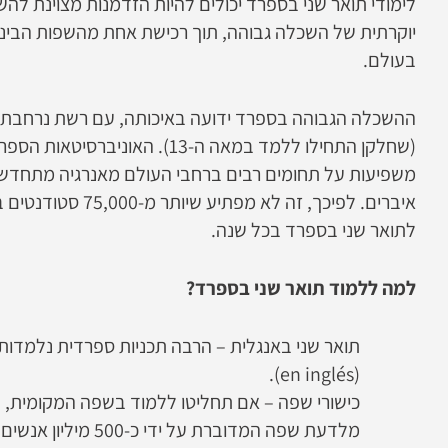
לימודי תואר שני בספרד יכולים להיות הזדמנות מצוינת ל
יוקרתית של השכלה גבוהה, תוך רכישת אחת מהשפות הבינל
בעולם.
ההשכלה הגבוהה בספרד ידועה באיכותה, עם רשת נרחבת 
(שחלקן התחילו ללמד במאה ה-13). האוני
משפיעות על תחומים רבים ברחבי העולם מאנרגיה מתחד
איברים. לפיכך, זה לא מפתיע 
לתואר שני בספרד בכל שנה.
למה ללמוד תואר שני בספרד?
תואר שני באנגלית – הרבה תכניות ספרדית נלמדות
(en inglés).
כישורי שפה – אם תחליטו ללמוד בשפה המקומית, ת
מלדעת שפה המדוברת על ידי כ-