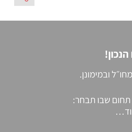
נכון!
ו״ל ובמימונן.
 תחום שבו תבחר:
עוד…