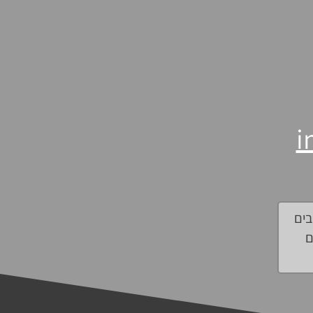
i
בים
ם