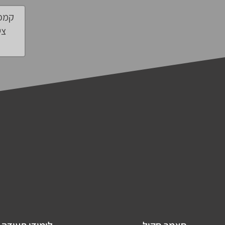
קמפו
צי