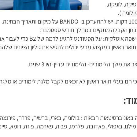
יקה, לוגיקה,
ולוגיה ).
בחן הקבלה מתקיים במהלך חודש ספטמבר.
לקית: על הסטודנט להגיע לרמה של B2 כדי לעבור את מבחן השפה.
ואר ראשון במקצוע מדעי יכולים להגיש את גיליון הציונים של
 את משך הלימודים- הלימודים עדיין יהיו 3 שנים.
י הם בעלי תואר ראשון לא זכאים לקבל מלגת לימודים או מלגת
וד:
ה באוניברסיטאות הבאות : בולוניה, בארי, ברשיה, פררה, פירנצה,
 מילנו, נאפולי, פאדובה, פלרמו, פביה, פארמה, פיזה, רומא, סיינה