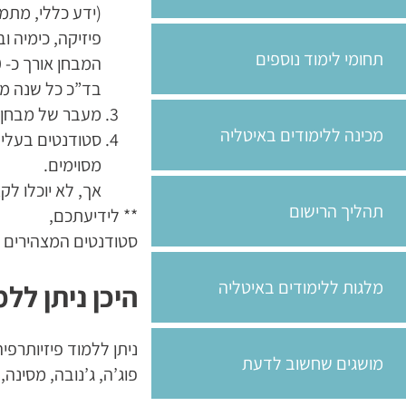
(ידע כללי, מתמט
פיזיקה, כימיה ובי
תחומי לימוד נוספים
המבחן אורך כ- 100 דקות. יש להתעדכן ב- BANDO על מיקום ותאריך הבחינה.
בד”כ כל שנה מ
מעבר של מבחן שפה איט
מכינה ללימודים באיטליה
סטודנטים בעלי ת
מסוימים.
אך, לא יוכלו לקצר
תהליך הרישום
** לידיעתכם,
סטודנטים המצהירים כ
מלגות ללימודים באיטליה
היכן ניתן ללמ
ניתן ללמוד פיזיותרפי
מושגים שחשוב לדעת
פוג’ה, ג’נובה, מסינה,