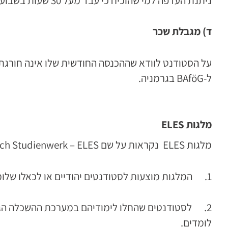
ניתנת העדפה למי שהוכיח כי עבד מעל 30 שעות בשבוע במהלך תקופת זו.
ד) מגבלת שכר
על הסטודנט לוודא שההכנסה החודשית שלו אינה חורג
ל-BAföG בגרמניה.
מלגות
ELES
מלגות ELES נקראות על שם Ernst Ludwig Ehrlich Studienwerk – ELES,
1. המלגות מוצעות לסטודנטים יהודיים או לכאלו שלומדים מקצועות הקשורים ליהדות,
2. לסטודנטים שהחלו לימודיהם במערכת ההשכלה הגבוהה
לומדים.