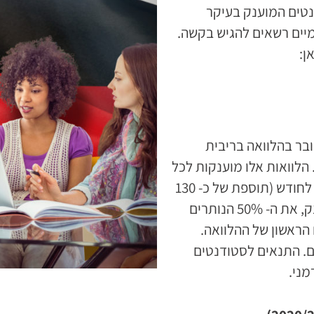
נטים המוענק בעיקר
מיים רשאים להגיש בקשה.
ן:
בר בהלוואה בריבית
הלוואות אלו מוענקות לכל
היותר ל- 24 חודשים ומסתכמות במקסימום של 853 יורו לחודש (תוספת של כ- 130
יורו עבור ילד ראשון). 50% מהסכום ניתן לסטודנט כמענק, את ה- 50% הנותרים
ראשון של ההלוואה.
ים. התנאים לסטודנטים