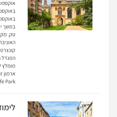
אוקספור
המגדל ה
Costwold Wildlife Park- פארק ש
לימוד