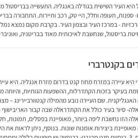
 היא העיר השישית בגודלה באנגליה. התעשייה בבריסטול
 ספנות, תעופה וחלל, היי טק, רכב ותיירות. התחבורה בבריס
כזיות - במרכז העיר ובצפון העיר. בקרבת מקום נמצא נמל 
יטת בריסטול, שנחשבת לאיכותית מאוד בבריטניה, ואוניבר
ים בקנטרברי
ת בעיקר בזכות הקתדרלות, ההשפעות הגותיות, והיותה מו
 מאופיינת ביצירות אומנות שונות. בנוסף, ניתן לראות את ה
הרומאית. 3. כנסיית סנט מרגרט- בכנסייה יש מופעים בלילה ומ