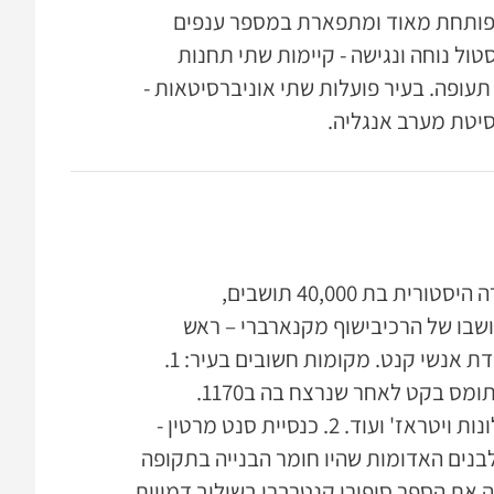
 מפותחת מאוד ומתפארת במספר ענפים
טול נוחה ונגישה - קיימות שתי תחנות
תעופה. בעיר פועלות שתי אוניברסיטאות -
סיטת מערב אנגליה.
קנטרברי היא עיירה במזרח מחוז קנט בדרום מזרח אנגליה. היא עיירה היסטורית בת 40,000 תושבים,
שבו של הרכיבישוף מקנארברי – ראש
הכנסייה האנגליקנית. שם העיירה נובע מהמילה קנטוורביירינג – מצודת אנשי קנט. מקומות חשובים בעיר: 1.
הקתדראלה- סיור בעיר כולל את הקתדראלה שבה קבור האריבישוף תומס בקט לאחר שנרצח בה ב1170.
הקתדראלה הזו נחשבת ליפה ביותר, מאופיינת בפסלים, תמונות, חלונות ויטראז' ועוד. 2. כנסיית סנט מרטין -
לבנים האדומות שהיו חומר הבנייה בתקופה
מחיזה את הספר סיפורי קנטרברי בשילוב דמויות