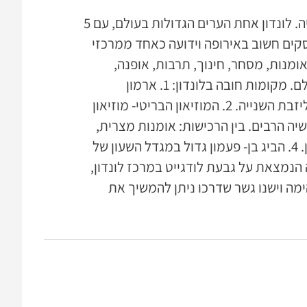
לונדון היא בירתה של אנגליה ובירתה של הממלכה המאוחדת בריטניה. לונדון אחת הערים הגדולות בעולם, עם 5
. היא מהווה מרכז עסקים חשוב באירופה וידועה כאחד ממרכזי
ומנות, מסחר, חינוך, תרבות, אופנה,
תקשורת, טיפול רפואי ועוד. תחומים אלו תרמו למעמדה החשוב בעולם. מקומות חובה בלונדון: 1. ארמון
בקינגהאם- ארמון המלוכה הבריטי, זהו משכנה הקבוע של המלכה אליזבת השנייה. 2. המוזיאון הבריטי- מוזיאון
 הרבים. בין הרכישות: אומנות מצרית,
פיסול יפני ועוד. 3. אוקספורד סטריט-רחוב הקניות המרכזי של לונדון. 4. הביג בן- פעמון גדול במגדל השעון של
 קתדרלה עצומה הנמצאת על גבעת לודגייט במרכז לונדון,
מה וישנו גשר שדרכו ניתן להמשיך את