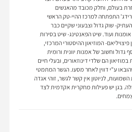
אחרת בעולם, וחלק מכובד מהאנשים
רידג' התפתחה למרכז ההיי-טק הראשי
תיק- שוק גדול וצבעוני שקיים כבר
אומנות ועוד. שיט הפאנטינג- שיט בסירות
יצויליאם- המוזיאון ההיסטורי המרכזי,
 גדול וחשוב של אמנות יוונית ורומית
במוזיאון הם שלדי דינוזאורים, ובעלי חיים
הובאו ע"י דווין לאחר מסעו. הגשר המתמטי
מלכה. הגשר המתמטי נבנה לראשונה ב1749. למרות השמועות, לניוטון אין קשר לגשר, זוהי אגדה
כולה. בגן יש פעילות מחקרית אקדמית לצד
צמחים.