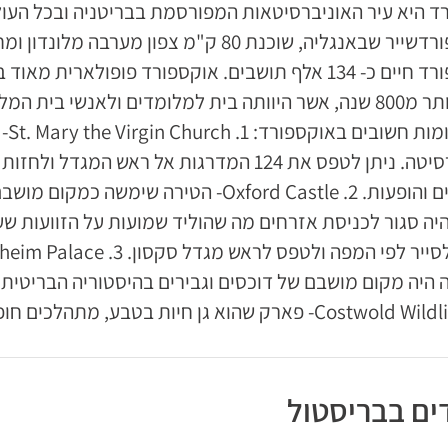
ד היא עיר האוניברסיטאות המפורסמת בבריטניה ובכל העול
באוקספורדשייר שבאנגליה, שוכנת 80 ק"מ צפון
באוקספורד חיים כ- 134 אלף תושבים. אוקספורד פופולא
במשך יותר מ800 שנה, אשר היוותה בית למלומדים ולאנשי ב
טק.
האוניברסיטה. ניתן לטפס את 124 המדרגות אל רא
קונצרטים והופעות. 2. Oxford Castle- הטיר
יה סגור לכניסת אזרחים מה שהוליד שמועות על הזוועות שע
הוא גן חיות בטבע, מתהלכים חופשי סוגים שונים של בעלי חיים מכל העולם.
ים בבריסטול