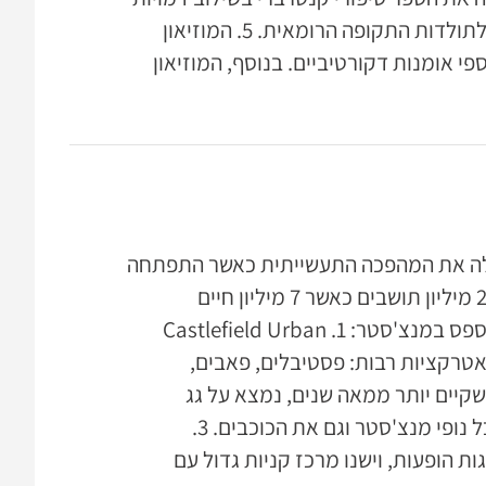
ותלבושות מימים עברו. 4. Canturbury Roman Museum- מוזיאון לתולדות התקופה הרומאית. 5. המוזיאון
י אומנות דקורטיביים. בנוסף, המוזיאון
ילה את המהפכה התעשייתית כאשר התפתחה
בעולם תעשיית הטכסטיל. העיר נחשבת כעיר דינאמית, גרים בה כ2.6 מיליון תושבים כאשר 7 מיליון חיים
בפרבריה. זוהי העיר השנייה בגודלה אחרי לונדון. מקומות שאסור לפספס במנצ'סטר: 1. Castlefield Urban
 ישנן אטרקציות רבות: פסטיבלים, פאבים,
ה. 2. מצפה כוכבים- מצפה שקיים יותר ממאה שנים, נמצא על גג
אוניברסיטת מנצ'סטר. במצפה ישנו טלסקופ ממנו ניתן לראות את כל נופי מנצ'סטר וגם את הכוכבים. 3.
גות הופעות, וישנו מרכז קניות גדול עם