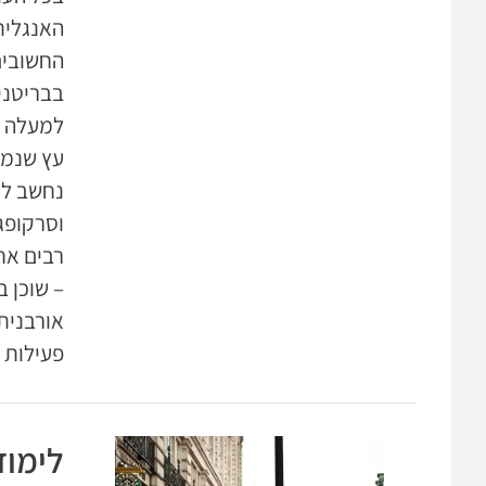
האנגלית
החשובים
בבריטני
למעלה מ
עץ שנמשך
נחשב לאח
וסרקופגי
רבים אח
אורבנית 
פעילות 
לימוד