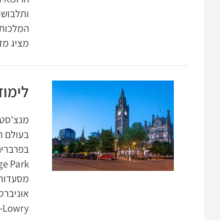
המלכותי 
מציג מד
לימוד
מנצ'סטר
y