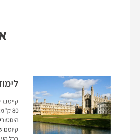
בית ספר הקיים למעלה מ-100 שנים ומציע לי
ברחבי אנגליה והוא בין שלושת בתי הספר הגדולים באנגליה 
התחומים. בנוסף, בי
אי
באנגליה ומתאים בעיקר לבעלי עסקים, בעלי חברות ולסט
בשפה האנגלית היא גבוהה ורוצים להתמקצע בתחום האנגל
לימוד
קיימברי
80 ק"
היסטורי
קיומם ש
בכל העו