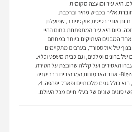
ם. היא עיר ומועצה מקומית
 מערבה מלונדון ומחוברת אליה בכביש מהיר וברכבת.
רית מאוד בזכות אוניברסיטת אוקספורד, שפועלת
ית המלוכה. כיום היא עיר המתפתחת בחום ההיי
 מקומות חשובים באוקספורד: 1. St. Mary the Virgin Church- אחד המבנים העתיקים ביותר במתחם
ש המגדל ולחזות בנוף של אוקספורד, בערבים מתקיימים
ה שימשה כמקום מושבם של ברונים ומלכים, וגם כבית משפט וכלא.
ברו האסירים ועל קללה שרובצת על הטירה.
מומלץ לסייר לפי המפה ולטפס לראש מגדל סקסון. 3. Blenheim Palace- אחד הארמונות המרהיבים בבריטניה.
ארמון זה היה מקום מושבם של דוכסים וגבירים בהיסטוריה הבריטית, הוא כולל גנים מלכותיים ופארק יפהפה. 4.