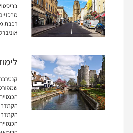
בריסטול
מרכזיים-
רכבת מר
אוניברס
לימוד
שמפורסמ
הכנסייה