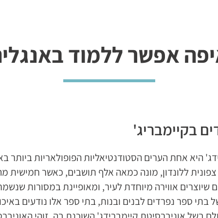
מודים במספר סניפים בערים מרכזיות
ללימודי אנגלית בכל
ת הספר LONDON SCHOOL שהוא אחד מבית הספר היוקרתיים
פה אפשר ללמוד באנגלי
ודנטים שרמת הידיעה שלהם
ית העסקית.
ים בקיימבריג'
דג' היא אחת הערים הסטודנטיאליות הפופולאריות ביותר באי
מ צפונית ללונדון, מונה כמאה אלף תושבים, כאשר חמישית מה
ם שיוצרים אווירה מיוחדת לעיר, ומאופיינת במסורות שנשמ
ל בתי ספר נפרדים לבנים ובנות, בתי ספר אלו נודעים באיכ
לם בשל אוניברסיטת קיימברידג' השוכנת בה. זוהי האוניבר