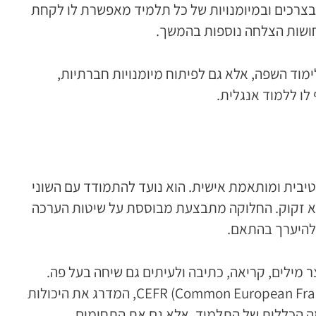
צרכים ובמיומנויות של כל תלמיד מאפשרת לו לקחת
ושות הצלחה נוספות בהמשך.
וד השפה, אלא גם לפיתוח מיומנויות חברתיות,
לו ללמוד אנגלית.
יבית ומותאמת אישית. הוא נועד להתמודד עם השוני
הוא זקוק. החלוקה מתבצעת מבוססת על שיטות הערכה
ולהיערך בהתאם.
 מילים, קריאה, כתיבה ולעיתים גם שיחה בעל פה.
חלק מהתוכניות משתמשות במבחנים סטנדרטיים בינלאומיים, כמו מבחן CEFR (Common European Framework of Reference for Languages), המדרג את היכולות
שרת להבין לא רק את הרמה הכללית של התלמיד, אלא גם את התחומים