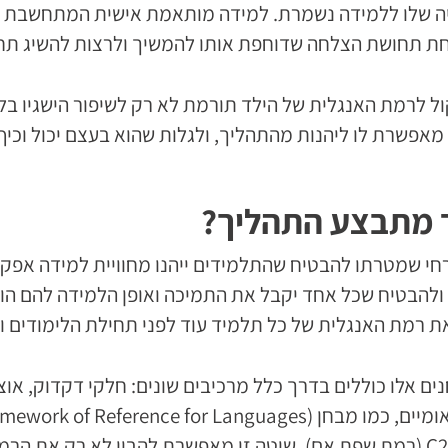
ציה שלו ללמידה נשמרת. למידה מותאמת אישית המתחשבת ב
חת תחושת הצלחה שדוחפת אותו להמשיך ולרצות להשיג תח
לרמת האנגלית של הילד תורמת לא רק לשיפור הישגיו בלימ
מאפשרת לו ליהנות מהתהליך, ולגלות שהוא בעצם יכול וכיף 
ד מתבצע התהליך?
חי שמטרתו להבטיח שהתלמידים ייהנו מחוויית למידה אפקט
ד, ולהבטיח שכל אחד יקבל את התמיכה ואופן הלמידה להם 
ת רמת האנגלית של כל תלמיד עוד לפני תחילת הלימודים 
ם אלו כוללים בדרך כלל מרכיבים שונים: חלקי דקדוק, אוצר
השפתיות של התלמידים מרמה A1 (מתחילים) ועד רמה C2 (רמת שפת אם). שיטה זו מאפ