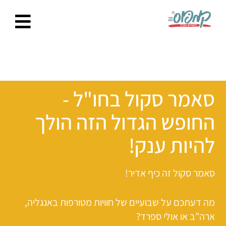
Ski
t
conten
סאמר סקול בחו"ל -
החופש הגדול הזה הולך
להיות ענק!
סאמר סקול זה כיף אדיר!
מה דעתכם על שבועיים של חוויות מטורפות באנגליה,
ארה”ב או אולי ספרד?