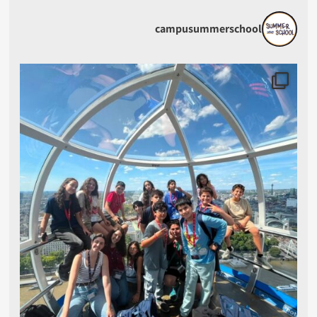
campusummerschool
ילים