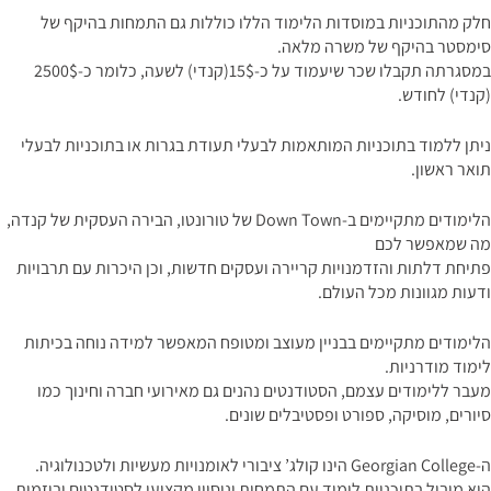
חלק מהתוכניות במוסדות הלימוד הללו כוללות גם התמחות בהיקף של
סימסטר בהיקף של משרה מלאה.
במסגרתה תקבלו שכר שיעמוד על כ-15$(קנדי) לשעה, כלומר כ-2500$
(קנדי) לחודש.
ניתן ללמוד בתוכניות המותאמות לבעלי תעודת בגרות או בתוכניות לבעלי
תואר ראשון.
הלימודים מתקיימים ב-Down Town של טורונטו, הבירה העסקית של קנדה,
מה שמאפשר לכם
פתיחת דלתות והזדמנויות קריירה ועסקים חדשות, וכן היכרות עם תרבויות
ודעות מגוונות מכל העולם.
הלימודים מתקיימים בבניין מעוצב ומטופח המאפשר למידה נוחה בכיתות
לימוד מודרניות.
מעבר ללימודים עצמם, הסטודנטים נהנים גם מאירועי חברה וחינוך כמו
סיורים, מוסיקה, ספורט ופסטיבלים שונים.
ה-Georgian College הינו קולג’ ציבורי לאומנויות מעשיות ולטכנולוגיה.
הוא מוביל בתוכניות לימוד עם התמחות וניסיון מקצועי לסטודנטים וביזמות