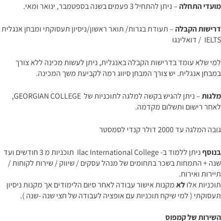
מועדי התחלה
– ניתן להתחיל 3 פעמים בשנה בספטמבר, ינואר ומאי.
דרישות הקבלה
– תעודת בגרות/ תואר ראשון/ניסיון תעסוקתי ומבחן אנגלית
IELTS / דואלינגו
למי שלא עומד בדרישות הקבלה באנגלית, ניתן לעשות מכינה ללא צורך
במבחן אנגלית. יש צורך המבחן סיווג רמה לקביעת משך המכינה.
מלגות
– ניתן להגיש בקשה למלגה לתוכניות של GEORGIAN COLLEGE,
לאחר רישום ותשלום מקדמה.
גובה המלגה עד 2000 דולר קנדי לסמסטר
בנוסף
ניתן ללמוד ב- Ilac International College תוכניות מ 3 חודשים ועד
שנה + התמחות בשכר בתחומים של מנהל עסקים / שיווק / שירות לקוחות /
תיירות ואירוח.
תוכניות אלו
לא
מקנות אישור עבודה לאחר סיום הלימודים אך מקנות ניסיון
תעסוקתי ( למי שיקח תוכניות עם אופציה לעבודה של חצי שנה -שנה ).
השירות של קמפוס