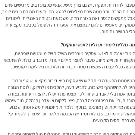
מעבר להגדרות תפקיד, יש גם צורך אישי. אנשי מקצוע רבים מרגישים שהם
מבינים הרבה יותר ממה שהם מצליחים לבטא. הם יודעים מה הם רוצים לומר,
אבל מתקשים לנסח זאת בצורה חדה, משכנעת ובטוחה באנגלית. לימודים
ממוקדים מאפשרים להם לצמצם את הפער הזה ולפעול בסביבה מקצועית
בלי תחושת נחיתות.
מה כוללים לימודי אנגלית לאנשי עסקים?
לימודי אנגלית לאנשי עסקים מורכבים משילוב של מיומנויות שפתיות,
תקשורתיות ויישומיות. מעבר לאוצר מילים ייעודי, מדובר ביכולת להשתמש
בשפה ככלי עבודה שמשרת מטרות ברורות ולא כתרגיל לימודי מופשט.
המיומנות החשובה ביותר לאנשי עסקים היא דיבור מקצועי שוטף וברור.
היכולת להשתתף בישיבות, להביע דעה, להסכים או לחלוק, ולנסח תגובה
בזמן אמת בלי לאבד ביטחון. לכך מצטרפת היכולת להציג רעיונות בצורה
מובנית, בין אם בפרזנטציה קצרה, פיץ’ ללקוח או עדכון הנהלה, תוך שימוש
בשפה מדויקת וטון מותאם. בנוסף, נלמדות מיומנויות משא ומתן, שכנוע
וניהול שיח מורכב שבו לא תמיד יש הסכמה מלאה, אך יש צורך לשמור על
מערכת יחסים מקצועית.
כתיבה עסקית היא מרכיב משמעותי נוסף. התנהלות מול לקוחות וספקים,