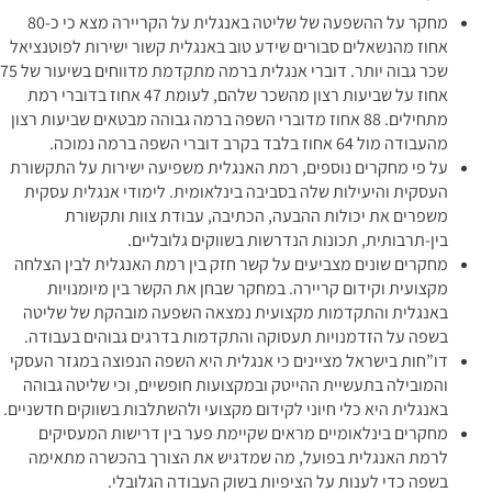
מחקר
על ההשפעה של שליטה באנגלית על הקריירה מצא כי כ-80
אחוז מהנשאלים סבורים שידע טוב באנגלית קשור ישירות לפוטנציאל
שכר גבוה יותר. דוברי אנגלית ברמה מתקדמת מדווחים בשיעור של 75
אחוז על שביעות רצון מהשכר שלהם, לעומת 47 אחוז בדוברי רמת
מתחילים. 88 אחוז מדוברי השפה ברמה גבוהה מבטאים שביעות רצון
מהעבודה מול 64 אחוז בלבד בקרב דוברי השפה ברמה נמוכה.
על פי
מחקרים נוספים
, רמת האנגלית משפיעה ישירות על התקשורת
העסקית והיעילות שלה בסביבה בינלאומית. לימודי אנגלית עסקית
משפרים את יכולות ההבעה, הכתיבה, עבודת צוות ותקשורת
בין-תרבותית, תכונות הנדרשות בשווקים גלובליים.
מחקרים שונים
מצביעים על קשר חזק בין רמת האנגלית לבין הצלחה
מקצועית וקידום קריירה. במחקר שבחן את הקשר בין מיומנויות
באנגלית והתקדמות מקצועית נמצאה השפעה מובהקת של שליטה
בשפה על הזדמנויות תעסוקה והתקדמות בדרגים גבוהים בעבודה.
דו”חות בישראל
מציינים כי אנגלית היא השפה הנפוצה במגזר העסקי
והמובילה בתעשיית ההייטק ובמקצועות חופשיים, וכי שליטה גבוהה
באנגלית היא כלי חיוני לקידום מקצועי ולהשתלבות בשווקים חדשניים.
מחקרים בינלאומיים
מראים שקיימת פער בין דרישות המעסיקים
לרמת האנגלית בפועל, מה שמדגיש את הצורך בהכשרה מתאימה
בשפה כדי לענות על הציפיות בשוק העבודה הגלובלי.