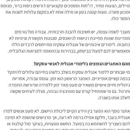
מיילים, הצעות מחיר, דו”חות ומסמכים מקצועיים דורשים ניסוח ברור, מנומס
ומכוון מטרה. טעות קטנה בטון או מילה אחת לא במקום עלולות לשנות את
המסר כולו.
מעבר לשפה עצמה, יש חשיבות להבנה תרבותית. עבודה מול גורמים
ממדינות שונות מחייבת רגישות לניואנסים, סגנונות תקשורת וציפיות לא
כתובות. לימודים איכותיים של אנגלית עסקית מתייחסים לרבדים הללו
ומאפשרים לכם לפעול בביטחון, בבהירות ובהתאמה למציאות הגלובלית.
מהם האתגרים הנפוצים בלימודי אנגלית לאנשי עסקים?
מי שבוחרים ללמוד אנגלית עסקית בשלב כלשהו בחייהם עלולים להיתקל
בכמה קשיים אופייניים. האתגר הראשון הוא זמן. עומס עבודה, אחריות
ניהולית וחיים אישיים משאירים מעט מאד זמן ללמידה שדורשת התמדה
ותרגול. גם מי שמתחיל קורס עם מוטיבציה גבוהה, מגלה לעיתים שקשה
לשלב אותו בשגרה.
אתגר נוסף הוא הפער בין הידע הקיים ליכולת היישום. לא מעט אנשים למדו
אנגלית בעבר, חלקם אפילו ברמה לא רעה, אך מרגישים שהשפה לא זמינה
להם כשצריך להשתמש בה בפועל. החשש מטעויות, בעיקר מול קולגות או