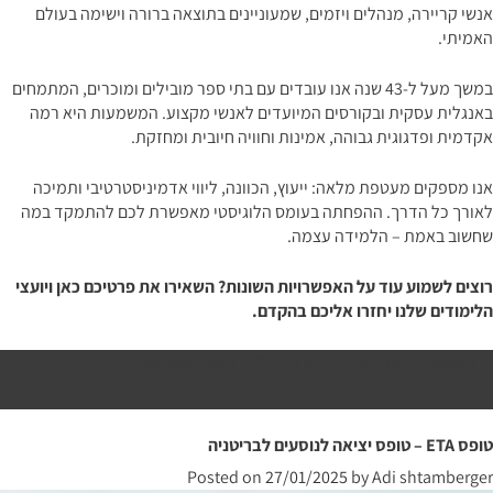
אנשי קריירה, מנהלים ויזמים, שמעוניינים בתוצאה ברורה וישימה בעולם
האמיתי.
במשך מעל ל-43 שנה אנו עובדים עם בתי ספר מובילים ומוכרים, המתמחים
באנגלית עסקית ובקורסים המיועדים לאנשי מקצוע. המשמעות היא רמה
אקדמית ופדגוגית גבוהה, אמינות וחוויה חיובית ומחזקת.
אנו מספקים מעטפת מלאה: ייעוץ, הכוונה, ליווי אדמיניסטרטיבי ותמיכה
לאורך כל הדרך. ההפחתה בעומס הלוגיסטי מאפשרת לכם להתמקד במה
שחשוב באמת – הלמידה עצמה.
רוצים לשמוע עוד על האפשרויות השונות? השאירו את פרטיכם כאן ויועצי
הלימודים שלנו יחזרו אליכם בהקדם.
Posted in
לימודי שפות
,
לימודים כללי
,
Uncategorized
טופס ETA – טופס יציאה לנוסעים לבריטניה
Posted on
27/01/2025
by
Adi shtamberger