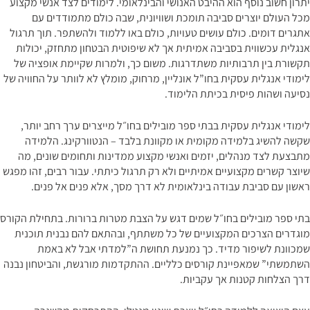
יתרון חשוב נוסף הוא ההיבט האנושי והבינלאומי. לימודים לצד אנשי מקצוע
מכל העולם יוצרים סביבה תומכת ושוויונית, שבה כולם מתמודדים עם
אתגרים דומים. כולם עושים טעויות, כולם באו ללמוד ולהשתפר. תוך תרגול
אנגלית עכשווית בסביבה אמיתית אך לא שיפוטית הבטחון מתחזק, יכולות
תקשורת בין תרבותיות משתדרגות. משום כך, ולמרות שקיימת אופציה של
לימודי אנגלית עסקית בחו”ל אונליין, מרחוק, מומלץ לא לוותר על החוויה של
נסיעה ושהות פיסית בכיתת הלימוד.
לימודי אנגלית עסקית בבתי ספר מובילים בחו״ל מייצרים ערך רחב יותר,
שקשה להשיג בלמידה מקומית או מקוונת בלבד – הנטוורקינג. הלמידה
מתבצעת לצד מנהלים, יזמים ואנשי מקצוע ממדינות ותחומים שונים, מה
שיוצר קשרים מקצועיים אמיתיים ולא רק תרגול כיתתי. עבור רבים, זהו מפגש
ראשון עם סביבת עבודה בינלאומית לא דרך מסך, אלא פנים אל פנים.
בתי ספר מובילים בחו״ל שמים דגש על הצבת מטרות ברורות. בתחילת הקורס
מוגדרים הצרכים המקצועיים של כל משתתף, ובהתאם להם נבנית תוכנית
שמכוונת לשיפור מדיד. כך נמנעת תחושת ה”למדתי אבל לא באמת
השתמשתי” שמאפיינת קורסים כלליים. ההתקדמות מורגשת, והביטחון נבנה
דרך הצלחות קטנות אך עקביות.