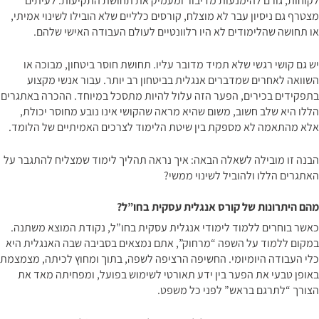
לקוחות, גורם להימנעות מדיבור ומעמיק את תחושת התקיעות. לעיתים
מצטרף גם ניסיון עבר לא מוצלח, קורסים כלליים שלא הובילו לשינוי אמיתי,
או תחושה שהלימודים לא היו רלוונטיים לעולם העבודה האישי שלהם.
יש גם קושי רגשי שלא תמיד מדובר עליו. תחושת חוסר ביטחון, מבוכה או
השוואה לאחרים שמדברים אנגלית בביטחון רב יותר. עבור אנשי מקצוע
בתפקידים בכירים, הפער הזה עלול להיות מתסכל במיוחד. ההכרה באתגרים
הללו היא שלב חשוב, משום שהיא מראה שהקושי אינו נובע מחוסר יכולת,
אלא מהתאמה לא מספקת בין שיטת הלימוד לצרכים האמיתיים של הלומד.
הבנה זו מובילה לשאלה הבאה: איך נראה תהליך לימוד שמצליח להתגבר על
האתגרים הללו ולהוביל לשינוי ממשי?
מהם היתרונות של קורס אנגלית עסקית בחו”ל?
כאשר בוחרים ללמוד לימודי אנגלית עסקית בחו”ל, נקודת המוצא משתנה.
במקום ללמוד על השפה “מרחוק”, אתם נמצאים בסביבה שבה האנגלית היא
כלי העבודה היומיומי. החשיפה הרציפה לשפה, בתוך ומחוץ לכיתה, מצמצמת
באופן טבעי את הפער בין ידע תאורטי לשימוש בפועל, ומפחיתה מאד את
הצורך “לתרגם בראש” לפני כל משפט.