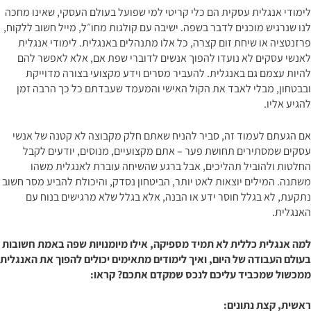
לימודי אנגלית עסקית הם כלי קריטי למי שפועל בעולם העסקי, שאינו מחכה
לנו שנרגיש מוכנים לדבר בשפה. ישיבה עם קולגות מחו״ל, מייל חשוב ללקוח,
פרזנטציה או שיחת זום קצרה, כל אלו מתנהלים באנגלית. לימודי אנגלית
לאנשי עסקים לא נועדו להפוך אנשים לדוברי שפת אם, אלא לאפשר להם
להיות עצמם גם באנגלית. להעביר מסרים וידע מקצועי בצורה מדוייקת
ובבטחון, מבלי לאבד את הקול האישי והמעמד שעבדתם כל כך הרבה זמן
להגיע אליו.
אם הגעתם לעמוד זה, סביר להניח שאתם חלק מקבוצה לא קטנה של אנשי
עסקים שמסתירים תחושת פער – אתם מקצועיים, מנוסים, יודעים לקבל
החלטות ולהוביל תהליכים, אבל ברגע שהשיחה עוברת לאנגלית משהו
משתנה. המילים יוצאות לאט יותר, הביטחון נסדק, והיכולת להביע מסר חשוב
נתקעת, לא בגלל חוסר ידע או הבנה, אלא בגלל שלא מרגישים בנוח עם
האנגלית.
למה אנגלית כללית לא תמיד מספיקה, אילו מיומנויות שפה באמת חשובות
בעולם העבודה של היום, ואיך לימודים מתאימים יכולים להפוך את האנגלית
ממכשול שמכביד עליכם לנכס שמקדם אתכם? קראו:
ראשית, קצת נתונים: