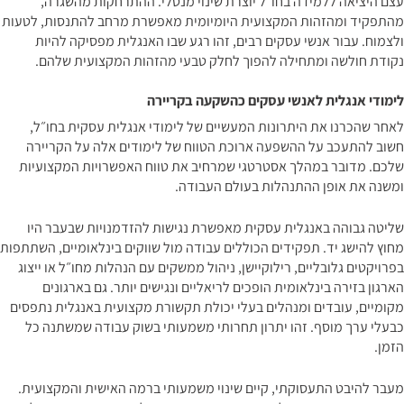
עצם היציאה ללמידה בחו״ל יוצרת שינוי מנטלי. ההתרחקות מהשגרה,
מהתפקיד ומהזהות המקצועית היומיומית מאפשרת מרחב להתנסות, לטעות
ולצמוח. עבור אנשי עסקים רבים, זהו רגע שבו האנגלית מפסיקה להיות
נקודת חולשה ומתחילה להפוך לחלק טבעי מהזהות המקצועית שלהם.
לימודי אנגלית לאנשי עסקים כהשקעה בקריירה
לאחר שהכרנו את היתרונות המעשיים של לימודי אנגלית עסקית בחו״ל,
חשוב להתעכב על ההשפעה ארוכת הטווח של לימודים אלה על הקריירה
שלכם. מדובר במהלך אסטרטגי שמרחיב את טווח האפשרויות המקצועיות
ומשנה את אופן ההתנהלות בעולם העבודה.
שליטה גבוהה באנגלית עסקית מאפשרת נגישות להזדמנויות שבעבר היו
מחוץ להישג יד. תפקידים הכוללים עבודה מול שווקים בינלאומיים, השתתפות
בפרויקטים גלובליים, רילוקיישן, ניהול ממשקים עם הנהלות מחו״ל או ייצוג
הארגון בזירה בינלאומית הופכים לריאליים ונגישים יותר. גם בארגונים
מקומיים, עובדים ומנהלים בעלי יכולת תקשורת מקצועית באנגלית נתפסים
כבעלי ערך מוסף. זהו יתרון תחרותי משמעותי בשוק עבודה שמשתנה כל
הזמן.
מעבר להיבט התעסוקתי, קיים שינוי משמעותי ברמה האישית והמקצועית.