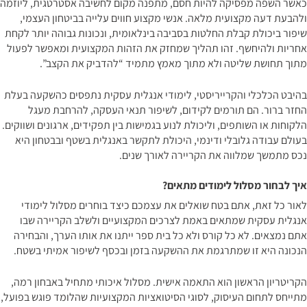
כאשר השפה מפסיקה להיות חסם, מתפנה מקום לחשיבה אסטרטגית, ליוזמה
ולהבעת דעה מקצועית מלאה. אנשי מקצוע חווים עלייה בביטחון העצמי,
שיפור ביכולת קבלת החלטות בסביבה בינלאומית, ונכונות גבוהה יותר לקחת
אחריות ולהיחשף. זהו תהליך שמחזק את הזהות המקצועית ומאפשר לפעול
מתוך תחושת שליטה ולא מתוך מאמץ מתמיד “להדביק את הקצב”.
בהיבט הכלכלי והקרייריסטי, לימודי אנגלית עסקית נתפסים כהשקעה בעלת
החזר ברור. הם תורמים לקידום, לשיפור תנאי העסקה, להרחבת מעגל
הלקוחות או השותפים, וליכולת לנוע בגמישות בין תפקידים, ארגונים ושווקים.
בעולם עבודה גלובלי ודינמי, היכולת לתקשר באנגלית בשטף ובבטחון היא
נכס מתמשך שמלווה את הקריירה לאורך שנים.
איך לבחור מסלול לימודים מתאים?
לאור כל זאת, אתם בטח שואלים את עצמכם כיצד בוחרים מסלול לימודי
אנגלית עסקית שמתאים באמת לצרכים המקצועיים ולשלב הקריירה שבו
אתם נמצאים. לא כל קורס ולא כל בית ספר ייתנו את אותו הערך, והבחירה
הנכונה היא זו שמתרגמת את ההשקעה בזמן ובכסף לשיפור אמיתי בשטח.
הקריטריון הראשון הוא התאמה אישית. מסלול איכותי מתחיל באבחון רמה,
מתייחס לתחום העיסוק, לסוגי הסיטואציות המקצועיות שהלומד פוגש בפועל,