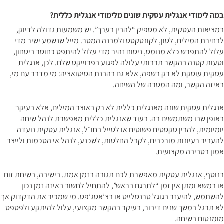
במה לימודי אנגלית עסקית שונים מלימודי אנגלית כללית?
במציאות העסקית, לא מספיק “להבין בערך”. יש משמעות גדולה לדיוק,
לבחירת המילים, לטון, לקונטקסט ולמבנה המסר. מייל שנשמע ישיר מדי
עלול להתפרש כלא מנומס, ניסוח זהיר מדי עלול להיתפס כחוסר ביטחון,
וטעות קטנה בהקשר תרבותי עלולה לפגוע בפרוייקט שלם. לכן, אנגלית
עסקית עוסקת לא רק בשפה, אלא גם בהבנת הסיטואציה: מי מדבר עם מי,
באיזה הקשר, ומה המטרה של השיחה.
אנגלית עסקית שונה מאנגלית כללית לא רק באוצר המילים, אלא בעיקר
באופן שבו משתמשים בה. בעוד שאנגלית כללית מאפשרת לנהל שיחה
יומיומית, להבין טקסטים פשוטים או לטייל בחו״ל, אנגלית עסקית נועדה
להעביר רעיונות מורכבים, לקבל החלטות, לשכנע, לנהל אי הסכמות ולייצר
אמון בסביבה מקצועית.
בנוסף, אנגלית עסקית מאפשרת לכם תגובה בזמן אמת. בישיבה, בשיחת זום
או במשא ומתן אין זמן “לתרגם בראש”, להתחיל לחשוב באיזה זמן נכון
להשתמש, להיעזר בגוגל טרנסלייט או בצ’אטג’פט. מי שמכיר את הדקדוק אך
לא תרגל במשך שנים דיבור, בעיקר בהקשר מקצועי, עלול להיתקע ולפספס
מומנטום בשיחה.