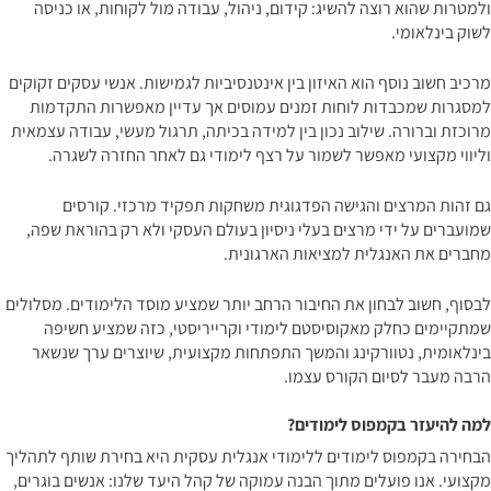
ולמטרות שהוא רוצה להשיג: קידום, ניהול, עבודה מול לקוחות, או כניסה
לשוק בינלאומי.
מרכיב חשוב נוסף הוא האיזון בין אינטנסיביות לגמישות. אנשי עסקים זקוקים
למסגרות שמכבדות לוחות זמנים עמוסים אך עדיין מאפשרות התקדמות
מרוכזת וברורה. שילוב נכון בין למידה בכיתה, תרגול מעשי, עבודה עצמאית
וליווי מקצועי מאפשר לשמור על רצף לימודי גם לאחר החזרה לשגרה.
גם זהות המרצים והגישה הפדגוגית משחקות תפקיד מרכזי. קורסים
שמועברים על ידי מרצים בעלי ניסיון בעולם העסקי ולא רק בהוראת שפה,
מחברים את האנגלית למציאות הארגונית.
לבסוף, חשוב לבחון את החיבור הרחב יותר שמציע מוסד הלימודים. מסלולים
שמתקיימים כחלק מאקוסיסטם לימודי וקרייריסטי, כזה שמציע חשיפה
בינלאומית, נטוורקינג והמשך התפתחות מקצועית, שיוצרים ערך שנשאר
הרבה מעבר לסיום הקורס עצמו.
למה להיעזר בקמפוס לימודים?
הבחירה בקמפוס לימודים ללימודי אנגלית עסקית היא בחירת שותף לתהליך
מקצועי. אנו פועלים מתוך הבנה עמוקה של קהל היעד שלנו: אנשים בוגרים,