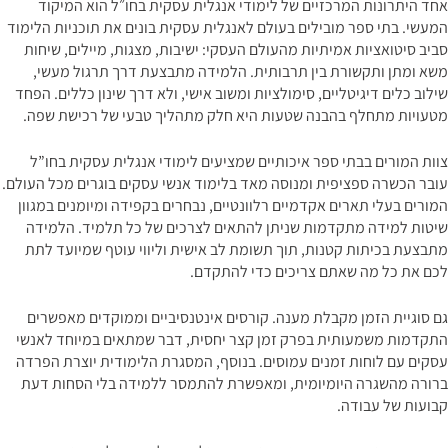
אחד היתרונות המרכזיים של לימודי אנגלית עסקית בחו״ל הוא המיקוד
המעשי. בתי ספר מובילים בעולם לאנגלית עסקית בונים את תוכניות הלימוד
סביב סיטואציות אמיתיות מהעולם העסקי: ישיבות, מצגות, מיילים, שיחות
משא ומתן ותקשורת בין תרבותית. הלמידה מתבצעת דרך תרגול מעשי,
שילוב כלים דיגיטליים, סימולציות ומשוב אישי, ולא דרך שינון כללים. הפחד
מטעויות מתחלף בהבנה שטעות היא חלק מתהליך טבעי של רכישת שפה.
צוות המורים בבתי ספר איכותיים שמציעים לימודי אנגלית עסקית בחו”ל
עובר הכשרה ספציפית ומנוסה מאד בלימוד אנשי עסקים בוגרים מכל העולם.
המורים בעלי תארים אקדמיים רלוונטיים, נבחרים בקפידה ומיומנים במגוון
שיטות למידה מתקדמות שניתן להתאים לצרכים של כל תלמיד. הלמידה
מתבצעת בכיתות קטנות, תוך תשומת לב אישית וליווי עוטף שמיועד לתת
לכם את כל מה שאתם צריכים כדי להתקדם.
גם סוגיית הזמן מקבלת מענה. קורסים אינטנסיביים וממוקדים מאפשרים
התקדמות משמעותית בפרק זמן קצר יחסית, דבר שמתאים במיוחד לאנשי
עסקים עם לוחות זמנים עמוסים. בנוסף, המסגרת הלימודית יוצרת הפרדה
ברורה מהשגרה היומיומית, ומאפשרת להתמסר ללמידה בלי הסחות דעת
קבועות של עבודה.