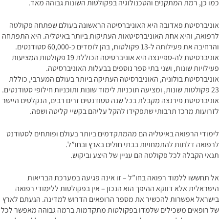
כמו כן, רמת המתקנים והטכנולוגיה בפקולטות השונות גבוהה מאד.
אוניברסיטת פאדובה היא האוניברסיטה הראשונה בעולם שפתחה פקולטה
לרפואה, והיא אחת האוניברסיטאות העתיקות ביותר באיטליה. היא התפתחה
והרחיבה את פעילותה ל-13 פקולטות, בהן לומדים כ-60,000 סטודנטים.
אוניברסיטת לה-ספיינצה היא אוניברסיטה הכוללת 19 פקולטות המציעות
פעילויות שונות, ושני בתי ספר נוספים בבעלות האוניברסיטה.
אוניברסיטת בולוניה, האוניברסיטה העתיקה ביותר בעולם המערבי, כוללת
23 פקולטות שונות, ומציעה תוכניות לימוד שונות ותוכניות חילופי סטודנטים.
אוניברסיטת פירנצה מקבלת בכל שנה סטודנטים זרים רבים, הנקלטים היישר
לזרועות מרכז תרבותי שתפקידו להקל עליהם בקשיי קליטה ושפה.
לימודי הרפואה באיטליה הם מהמתקדמים ביותר בעולם ופותחים לסטודנט
לרפואה דלתות להתמחויות בבתי חולים בארץ ובחו”ל.
תנאי הקבלה לכל פקולטה הם עניין של היצע וביקוש.
אל תחששו ללמוד רפואה בחו”ל – זו אינה פגיעה במערכת הבריאות
הישראלית אלא דווקא ההיפך הוא הנכון – אין בפקולטות ללימודי רפואה
בישראל אפשרות להכשיר את מספר הרופאים הדרוש למדינה. הגעתם לארץ
של רופאים משכילים שלמדו בפקולטות מתקדמות ברמה גבוהה מאפשר לכל