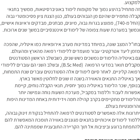
למקצוע.
זה מתחיל בהיצע נמוך של מקומות לימוד באוניברסיטאות, ממשיך בתנאי
קבלה מחמירים שהינם מן הגבוהים בעולם, כגון הצגת ציון פסיכומטרי גבוה
(החל מ-740), ממוצע בגרות גבוה, מיונים, מבחנים, מבדקים וראיונות אישיים,
ונמשך במערכת שעות צפופה של לימודים אינטנסיביים במשך שנים ארוכות.
בחו”ל המצב שונה, במיוחד במדינות מערב אירופאיות כמו איטליה, שהפכה
מזמן ליעד אטרקטיבי עבור מועמדים ללימודי רפואה מהארץ ומהעולם.
גם באיטליה הלימודים נמשכים כשש שנים, כשבשלב הראשון הסטודנטים
מקבלים תואר במדעי הרפואה (B.Sc Med), ובשלב השני הם עוברים ללימודי
רפואה קליניים. לאחר סיום לימודים אלה הסטודנטים עוברים שנת התמחות,
אך באיטליה התנאים והאווירה בשנה זו שונים לחלוטין מאשר בארץ.
בנוסף, שכר הלימוד באיטליה נמוך יחסית, תנאי הקבלה נוחים, קיימת
אפשרות לעבוד וללמוד במקביל, מערכת השעות נוחה וגמישה יותר
והלימודים מתקיימים בקרב קהילה חמה וידידותית באחת המדינות היפות
והרומנטיות בעולם.
יתרונות אלה מאפשרים לסטודנטים לרפואה להתחיל בנקודת זינוק גבוהה,
ללמוד לימודים איכותיים בתנאים מגוננים באווירה תומכת המאפשרת להם
להתפתח ברוגע וביציבות אל תוך הקריירה התובענית שממתינה להם.