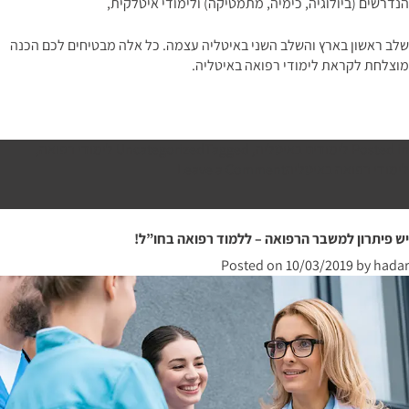
הנדרשים (ביולוגיה, כימיה, מתמטיקה) ולימודי איטלקית,
שלב ראשון בארץ והשלב השני באיטליה עצמה. כל אלה מבטיחים לכם הכנה
מוצלחת לקראת לימודי רפואה באיטליה.
Posted in
לימודים באיטליה
,
Tagged
Uncategorized
לימודי רפואה
,
on
לימודי רפואה באיטליה
Leave a Comment
אל
תוותרו
על
יש פיתרון למשבר הרפואה – ללמוד רפואה בחו”ל!
לימודי
Posted on
10/03/2019
by
hadar
רפואה