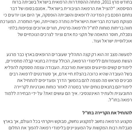
בחודש מרץ 2011, פתחה ההסתדרות הרפואית בישראל בשביתה ברוח
הסיסמא: “להציל את הרפואה הציבורית בישראל”. אמנם בסופו של דבר
נחתם הסכם בין המדינה לרופאים והשביתה הופסקה, אך היום אנו יודעים כי
מצוקת מערכת הבריאות הישראלית נותרה כשהייתה, ואף הוחמרה. המערכת
חווה בריחות מוחות לחו”ל ולרפואה פרטית, תורים ארוכים וצפיפות בלתי
נסבלת, חוסר התאמה של תקני כח אדם וציוד לצרכים הנוכחיים של
אוכלוסיית ישראל ועוד.
למעשה מצב זה הוא רק קצה התהליך שעוברים הרופאים בארץ כבר מרגע
הגשת מועמדותם ללימודי הרפואה, הכולל עמידה בתנאי קבלה מחמירים,
לימודים קשים ומייגעים ומציאות מורכבת. העבודה עצמה מספקת להפליא
בשל העובדה שהיא כרוכה בהצלת חיי אדם, אך סטודנטים לרפואה רבים
מבינים מראש מה מצפה להם בהמשך הדרך ומעדיפים להתחיל את
לימודיהם בתנאים נוחים יותר במטרה לאזור כוחות ואנרגיות לקריירה
התובענית ולעתיד האינטנסיבי. איך הם עושים זאת? על ידי הבחירה
ללמוד
רפואה בחו”ל
.
להתחיל את הקריירה בחו”ל
מקצוע הרפואה נחשב למקצוע נחשק, מבוקש ויוקרתי בכל העולם, אך בארץ
מגבלות רבות המקשות על המעוניינים בלימודי רפואה להפוך את החלום