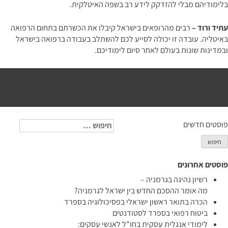
בלימודיהם מבלי להזדקק לידע רב בשפה האיטלקית.
עתיד ורוד –
רבים מהרופאים בישראל קיבלו את הכשרתם בתחום הרפואה
באיטליה. עובדה זו יכולה לסייע לכם להשתלב בעבודה ברפואה בישראל
ובמדינות שונות בעולם לאחר סיום לימודיכם.
Posted in
לימודים באיטליה
,
Tagged
Uncategorized
לימודי רפואה
,
on
לימודי רפואה בחו"ל
,
לימודי רפואה באיטליה
Leave a Comment
לימודי
רפואה
בחו”ל
יווט
חיפוש:
פוסטים חדשים
–
האלטרנטיב
השפויה
פוסטים אחרונים
רשיון נהיגה בגרמניה –
מה אומר ההסכם החדש בין ישראל לגרמניה?
הכרה בתואר ראשון ישראלי בפסיכולוגיה בספרד
ביטוח רפואי בספרד לסטודנטים
לימודי אנגלית עסקית בחו”ל לאנשי עסקים: